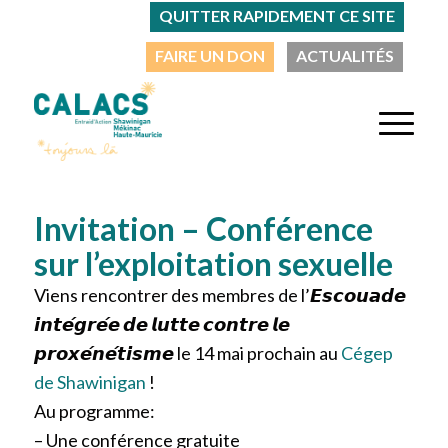
QUITTER RAPIDEMENT CE SITE
FAIRE UN DON
ACTUALITÉS
Invitation – Conférence
sur l’exploitation sexuelle
Viens rencontrer des membres de l’𝙀𝙨𝙘𝙤𝙪𝙖𝙙𝙚
𝙞𝙣𝙩𝙚́𝙜𝙧𝙚́𝙚 𝙙𝙚 𝙡𝙪𝙩𝙩𝙚 𝙘𝙤𝙣𝙩𝙧𝙚 𝙡𝙚
𝙥𝙧𝙤𝙭𝙚́𝙣𝙚́𝙩𝙞𝙨𝙢𝙚 le 14 mai prochain au
Cégep
de Shawinigan
!
Au programme:
– Une conférence gratuite