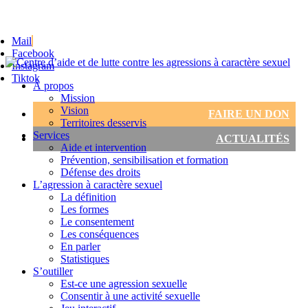
Mail
Facebook
Instagram
Tiktok
À propos
Mission
Vision
FAIRE UN DON
Territoires desservis
Services
ACTUALITÉS
Aide et intervention
Prévention, sensibilisation et formation
Défense des droits
L’agression à caractère sexuel
La définition
Les formes
Le consentement
Les conséquences
En parler
Statistiques
S’outiller
Est-ce une agression sexuelle
Consentir à une activité sexuelle